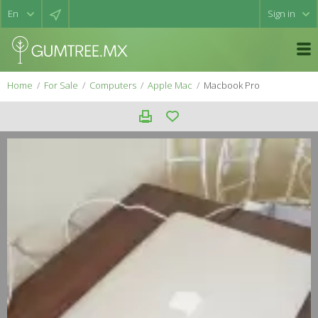
Sign in
Home
For Sale
Computers
Apple Mac
Macbook Pro