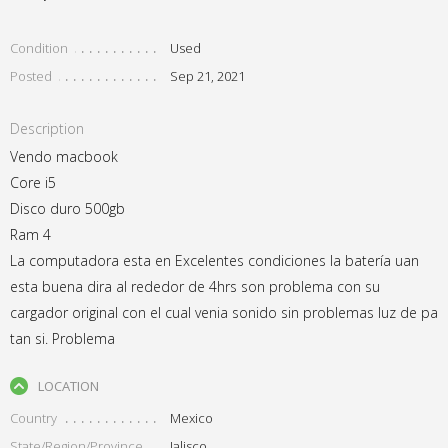
Condition
Used
Posted
Sep 21, 2021
Description
Vendo macbook
Core i5
Disco duro 500gb
Ram 4
La computadora esta en Excelentes condiciones la batería uan
esta buena dira al rededor de 4hrs son problema con su
cargador original con el cual venia sonido sin problemas luz de pa
tan si. Problema
LOCATION
Country
Mexico
State/Region/Province
Jalisco