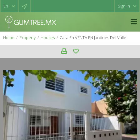
Sign in
Home
Property
Houses
Casa En VENTA EN Jardines Del Valle