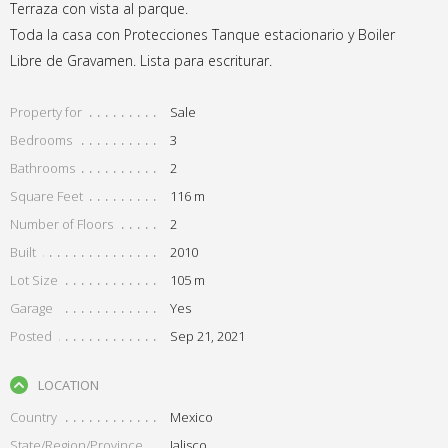
Terraza con vista al parque.
Toda la casa con Protecciones Tanque estacionario y Boiler
Libre de Gravamen. Lista para escriturar.
Property for
Sale
Bedrooms
3
Bathrooms
2
Square Feet
116 m
Number of Floors
2
Built
2010
Lot Size
105 m
Garage
Yes
Posted
Sep 21, 2021
LOCATION
Country
Mexico
State/Region/Province
Jalisco